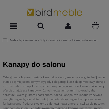
Meble tapicerowane
Sofy i Kanapy
Kanapy
Kanapy do salonu
Kanapy do salonu
Odkryj naszą bogatą kolekcję kanap do salonu, które sprawią, że Twój salon
stanie się miejscem pełnym wygody i elegancji. Nasz sklep meblowy oferuje
szeroki wybór kanap, które spełnią Twoje najwyższe oczekiwania. W naszej
ofercie znajdziesz kanapy w różnych rodzajach tkanin i kolorach, aby
sprostać Twoim gustom i potrzebom. Każda kanapa rozkładana zapewnia
nie tylko wygodę, ale także funkcjonalność, dzięki wygodnym poduszkom i
funkcji spania. Podaruj swojemu salonowi nową energię i styl dzięki naszym
kanapom do salonu.
Znajdź swoją wymarzoną kanapę już teraz i uczyń