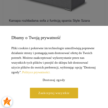
Kanapa rozkładana sofa z funkcją spania Style Szara
4.0
Dbamy o Twoją prywatność
909,00 zł
Pliki cookies i pokrewne im technologie umożliwiają poprawne
działanie strony i pomagają nam dostosować ofertę do Twoich
DO KOSZYKA
potrzeb. Możesz zaakceptować wykorzystanie przez nas
wszystkich tych plików i przejść do sklepu lub dostosować
użycie plików do swoich preferencji, wybierając opcję "Dostosuj
zgody".
Polityce prywatności.
Dostosuj zgody
Zaakceptuj wszystkie