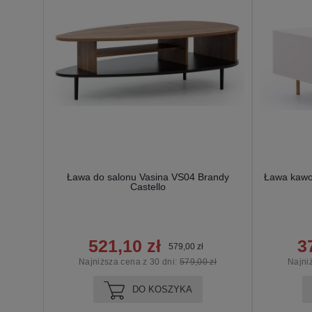
Ława do salonu Vasina VS04 Brandy
Ława kawo
Castello
521,10 zł
3
579,00 zł
Najniższa cena z 30 dni:
579,00 zł
Najni
DO KOSZYKA