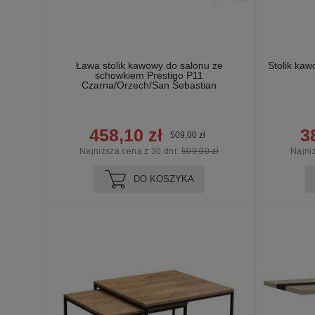
Ława stolik kawowy do salonu ze
Stolik ka
schowkiem Prestigo P11
Czarna/Orzech/San Sebastian
458,10 zł
3
509,00 zł
Najniższa cena z 30 dni:
509,00 zł
Najni
DO KOSZYKA