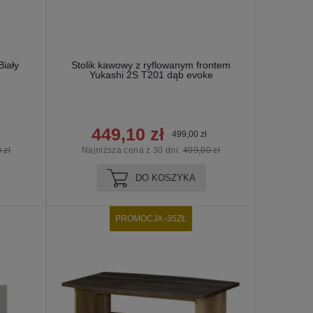
Biały
Stolik kawowy z ryflowanym frontem
Yukashi 2S T201 dąb evoke
449,10 zł
499,00 zł
 zł
Najniższa cena z 30 dni:
499,00 zł
DO KOSZYKA
PROMOCJA -35ZŁ