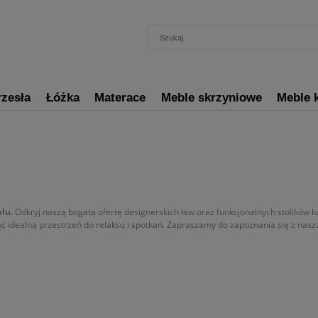
rzesła
Łóżka
Materace
Meble skrzyniowe
Meble 
lu.
Odkryj naszą bogatą ofertę designerskich ław oraz funkcjonalnych stolików 
ąc idealną przestrzeń do relaksu i spotkań. Zapraszamy do zapoznania się z nasz