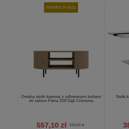
PROMOCJA -62ZŁ
Owalny stolik kawowy z ryflowanymi bokami
Stolik
do salonu Flana 200 Dąb Cremona
557,10 zł
3
619,00 zł