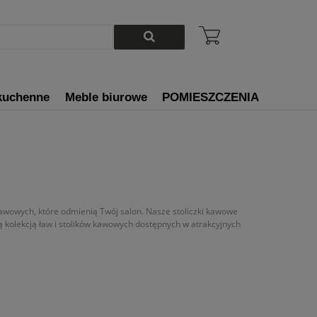
kuchenne
Meble biurowe
POMIESZCZENIA
kawowych, które odmienią Twój salon. Nasze stoliczki kawowe
ą kolekcją ław i stolików kawowych dostępnych w atrakcyjnych