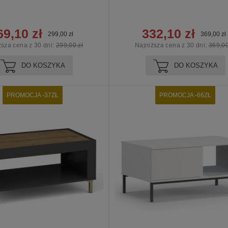
69,10 zł
332,10 zł
299,00 zł
369,00 zł
ższa cena z 30 dni:
299,00 zł
Najniższa cena z 30 dni:
369,00
DO KOSZYKA
DO KOSZYKA
PROMOCJA -37ZŁ
PROMOCJA -66ZŁ