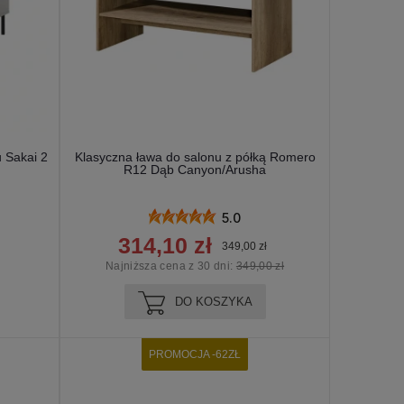
u Sakai 2
Klasyczna ława do salonu z półką Romero
R12 Dąb Canyon/Arusha
5.0
314,10 zł
349,00 zł
Najniższa cena z 30 dni:
349,00 zł
DO KOSZYKA
PROMOCJA -62ZŁ