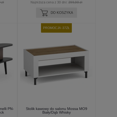
 zł
Najniższa cena z 30 dni:
299,00 zł
DO KOSZYKA
PROMOCJA -37ZŁ
nelli PN-
Stolik kawowy do salonu Mossa MO9
eck
Biały/Dąb Whisky