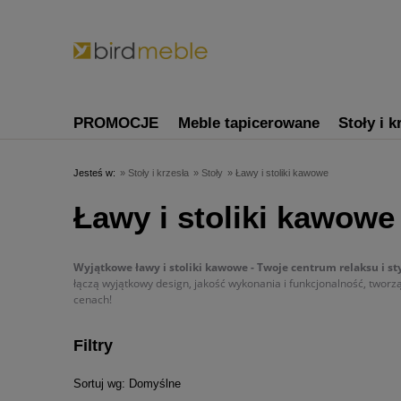
PROMOCJE
Meble tapicerowane
Stoły i k
Jesteś w:
»
Stoły i krzesła
»
Stoły
»
Ławy i stoliki kawowe
Ławy i stoliki kawowe
Wyjątkowe ławy i stoliki kawowe - Twoje centrum relaksu i sty
łączą wyjątkowy design, jakość wykonania i funkcjonalność, tworz
cenach!
Filtry
Sortuj wg:
Domyślne