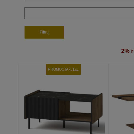
Filtruj
2% r
PROMOCJA -51ZŁ