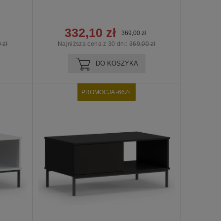
332,10 zł
369,00 zł
 zł
Najniższa cena z 30 dni:
369,00 zł
DO KOSZYKA
PROMOCJA -66ZŁ