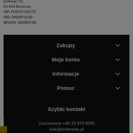
Jankowy 1D,
63-604 Baranów
NIP: PL9970160275
KRS: 0000814230
REGON: 384883186
Zakupy
Moje konto
Informacje
Pomoc
Szybki kontakt
Zamówienia +48 33 870 0000
bok@birdmeble.pl