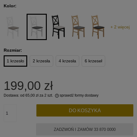
Kolor:
+ 2 więcej
Rozmiar:
1 krzesło
2 krzesła
4 krzesła
6 krzeseł
199,00 zł
Dostawa:
od 65,00 zł
za 2 szt.
sprawdź formy dostawy
Cena nie zawiera ewentualnych kosztów płatności
DO KOSZYKA
ZADZWOŃ I ZAMÓW 33 870 0000