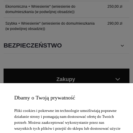
Ekonomiczna + Wniesienie*
(wniesienie do
250,00 zł
domu/mieszkania (w podwójnej obsadzie))
Szybka + Wniesienie*
(wniesienie do domu/mieszkania
290,00 zł
(w podwójnej obsadzie))
BEZPIECZEŃSTWO
Zakupy
Moje konto
Dbamy o Twoją prywatność
Informacje
Pliki cookies i pokrewne im technologie umożliwiają poprawne
działanie strony i pomagają nam dostosować ofertę do Twoich
Pomoc
potrzeb. Możesz zaakceptować wykorzystanie przez nas
wszystkich tych plików i przejść do sklepu lub dostosować użycie