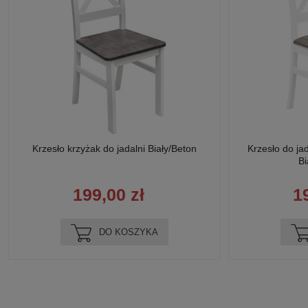
Krzesło krzyżak do jadalni Biały/Beton
Krzesło do ja
Bi
199,00 zł
1
DO KOSZYKA