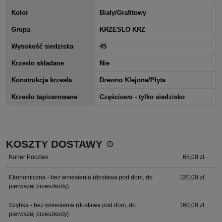
Kolor
Biały/Grafitowy
Grupa
KRZESLO KRZ
Wysokość siedziska
45
Krzesło składane
Nie
Konstrukcja krzesła
Drewno Klejone/Płyta
Krzesło tapicerowane
Częściowo - tylko siedzisko
KOSZTY DOSTAWY
Cena nie zawiera ewentualnych kosztów płatności
Kurier Pocztex
65,00 zł
Ekonomiczna - bez wniesienia
(dostawa pod dom, do
120,00 zł
pierwszej przeszkody)
Szybka - bez wniesienia
(dostawa pod dom, do
160,00 zł
pierwszej przeszkody)