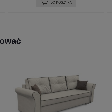
DO KOSZYKA
sować