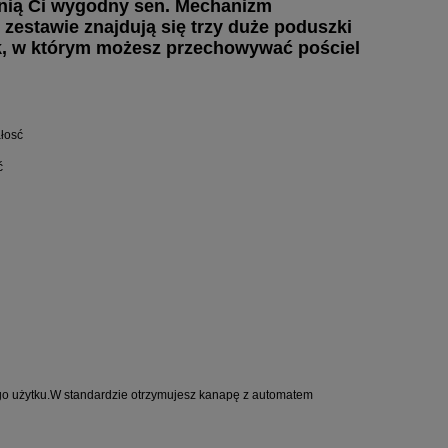
ewnią Ci wygodny sen. Mechanizm
zestawie znajdują się trzy duże poduszki
ik, w którym możesz przechowywać pościel
ałosć
ć
go użytku.W standardzie otrzymujesz kanapę z automatem