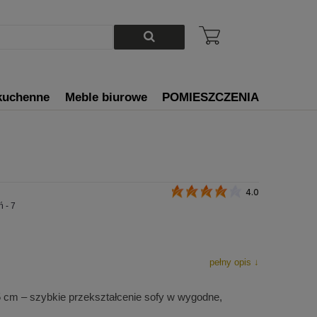
kuchenne
Meble biurowe
POMIESZCZENIA
4.0
 - 7
pełny opis ↓
5 cm
– szybkie przekształcenie sofy w wygodne,