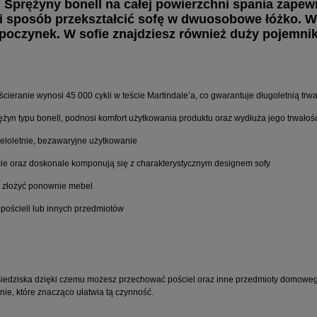
a. Sprężyny bonell na całej powierzchni spania zap
ki sposób przekształcić sofę w dwuosobowe łóżko. W 
ypoczynek. W sofie znajdziesz również duży pojemn
ścieranie wynosi 45 000 cykli w teście Martindale’a, co gwarantuje długoletnią trw
ężyn typu bonell, podnosi komfort użytkowania produktu oraz wydłuża jego trwałoś
ieloletnie, bezawaryjne użytkowanie
e oraz doskonale komponują się z charakterystycznym designem sofy
i złożyć ponownie mebel
pościeli lub innych przedmiotów
siedziska dzięki czemu możesz przechować pościel oraz inne przedmioty domowe
nie, które znacząco ułatwia tą czynność.