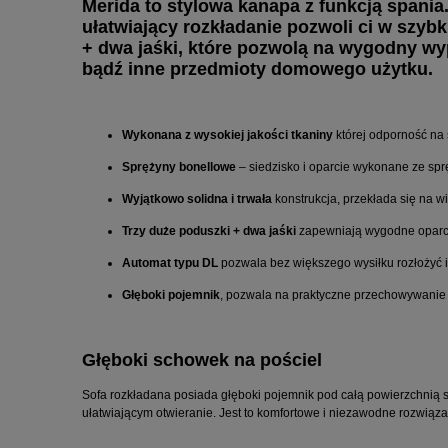
Merida to stylowa kanapa z funkcją spani
ułatwiający rozkładanie pozwoli ci w szyb
+ dwa jaśki, które pozwolą na wygodny w
bądź inne przedmioty domowego użytku.
Wykonana z wysokiej jakości tkaniny
której odporność na 
Sprężyny bonellowe
– siedzisko i oparcie wykonane ze spr
Wyjątkowo solidna i trwała
konstrukcja, przekłada się na w
Trzy duże poduszki + dwa jaśki
zapewniają wygodne oparci
Automat typu DL
pozwala bez większego wysiłku rozłożyć 
Głęboki pojemnik
, pozwala na praktyczne przechowywanie 
Głęboki schowek na pościel
Sofa rozkładana
posiada głęboki pojemnik pod całą powierzchnią 
ułatwiającym otwieranie. Jest to komfortowe i niezawodne rozwiąza