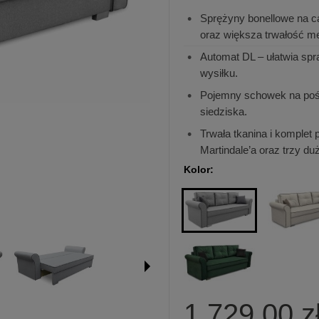
Sprężyny bonellowe na ca
oraz większa trwałość me
Automat DL
– ułatwia spr
wysiłku.
Pojemny schowek na poś
siedziska.
Trwała tkanina i komplet
Martindale’a oraz trzy du
Kolor:
1 729,00 z