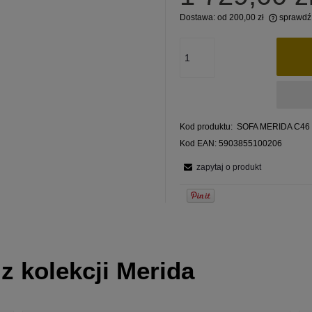
Dostawa:
od 200,00 zł
sprawdź
Cena nie zawiera ewentualnych kosztów
płatności
Kod produktu:
SOFA MERIDA C46
Kod EAN:
5903855100206
zapytaj o produkt
z kolekcji Merida