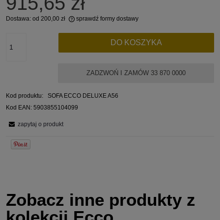
915,65 zł
Dostawa:
od 200,00 zł
sprawdź formy dostawy
Cena nie zawiera ewentualnych kosztów płatności
DO KOSZYKA
ZADZWOŃ I ZAMÓW 33 870 0000
Kod produktu:
SOFA ECCO DELUXE A56
Kod EAN:
5903855104099
zapytaj o produkt
Zobacz inne produkty z
kolekcji Ecco