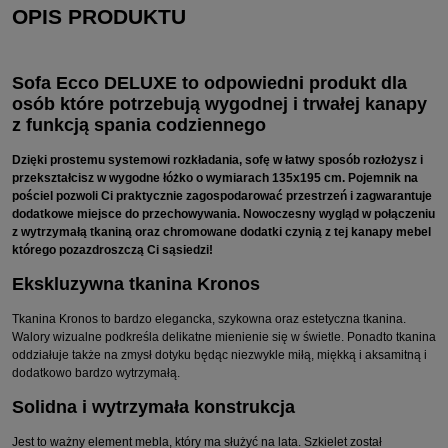
OPIS PRODUKTU
Sofa Ecco DELUXE to odpowiedni produkt dla
osób które potrzebują wygodnej i trwałej kanapy
z funkcją spania codziennego
Dzięki prostemu systemowi rozkładania, sofę w łatwy sposób rozłożysz i
przekształcisz w wygodne łóżko o wymiarach 135x195 cm. Pojemnik na
pościel pozwoli Ci praktycznie zagospodarować przestrzeń i zagwarantuje
dodatkowe miejsce do przechowywania. Nowoczesny wygląd w połączeniu
z wytrzymałą tkaniną oraz chromowane dodatki czynią z tej kanapy mebel
którego pozazdroszczą Ci sąsiedzi!
Ekskluzywna tkanina Kronos
Tkanina Kronos to bardzo elegancka, szykowna oraz estetyczna tkanina.
Walory wizualne podkreśla delikatne mienienie się w świetle. Ponadto tkanina
oddziałuje także na zmysł dotyku będąc niezwykle miłą, miękką i aksamitną i
dodatkowo bardzo wytrzymałą.
Solidna i wytrzymała konstrukcja
Jest to ważny element mebla, który ma służyć na lata. Szkielet został