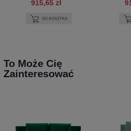
915,65 zł
9
DO KOSZYKA
To Może Cię
Zainteresować