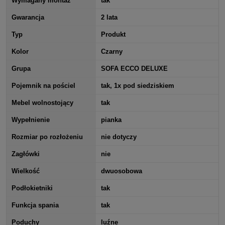
Wymagany montaż
tak
Gwarancja
2 lata
Typ
Produkt
Kolor
Czarny
Grupa
SOFA ECCO DELUXE
Pojemnik na pościel
tak, 1x pod siedziskiem
Mebel wolnostojący
tak
Wypełnienie
pianka
Rozmiar po rozłożeniu
nie dotyczy
Zagłówki
nie
Wielkość
dwuosobowa
Podłokietniki
tak
Funkcja spania
tak
Poduchy
luźne