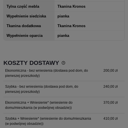
Tylna część mebla
Tkanina Kronos
Wypełnienie siedziska
pianka
Tkanina dodatkowa
Tkanina Kronos
Wypełnienie oparcia
pianka
KOSZTY DOSTAWY
Cena nie zawiera ewentualnych kosztów płatności
Ekonomiczna - bez wniesienia
(dostawa pod dom, do
200,00 zł
pierwszej przeszkody)
Szybka - bez wniesienia
(dostawa pod dom, do
240,00 zł
pierwszej przeszkody)
Ekonomiczna + Wniesienie*
(wniesienie do
370,00 zł
domu/mieszkania (w podwójnej obsadzie))
Szybka + Wniesienie*
(wniesienie do domu/mieszkania
410,00 zł
(w podwójnej obsadzie))