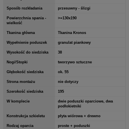
Sposób rozkładania
przesuwny - ślizgi
Powierzchnia spania -
>=130x190
wielkość
Tkanina główna
Tkanina Kronos
Wypełnienie poduszek
granulat piankowy
Wysokość do siedziska
38
Nogi/Stopki
tworzywo sztuczne
Głębokość siedziska
ok. 55
Strona montażu
nie dotyczy
Szerokość siedziska
195
W komplecie
dwie poduszki oparciowe, dwa
podłokietniki
Konstrukcja szkieletu
płyta wiórowa + drewno
Rodzaj oparcia
proste + poduszki