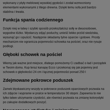
wykonany z płyty meblowej wysokiej gęstości i został wzmocniony
elementami wykonanymi z litego drewna. Dzięki temu sofa jest bardzo
stabilna i trwała.
Funkcja spania codziennego
Dzięki niej w łatwy i szybki sposób przekształcisz sofę w dwuosobowe,
wygodne łóżko. Wystarczy zdjąć poduchy, unieść lekko przód siedziska,
wysunąć go i opuścić. Następnie składamy tylne oparcie i gotowe. Prosty
mechanizm nie ogranicza pojemności schowka na pościel, oraz nie rysuje
podłogi.
Głęboki schowek na pościel
Wiemy jak ważne jest miejsce, dlatego pomożemy Ci zadbać o ład i porządek
w Twoim domu. Kup teraz kanapę Ecco i przekonaj się jak pojemny jest
schowek o głębokości 24 cm i łącznej pojemności ponad 250 l
Zdejmowane pokrowce poduszek
Zamek błyskawiczny wszyty w pokrowce poduszek oparciowych pozwala na
ich zdjęcie i wypranie w pralce w temperaturze 30 stopni. Zapewnia to nie
tylko łatwe utrzymanie czystości, ale również pozwala na zmianę kolorystyki
po zakupie dodatkowych poszyć.