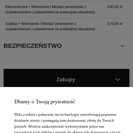
Ekonomiczna + Wniesienie i Montaż
(wniesienie z
530,00 zł
rozpakowaniem i ustawieniem (w podwójnej obsadzie))
Szybka + Wniesienie i Montaż
(wniesienie z
570,00 zł
rozpakowaniem i ustawieniem (w podwójnej obsadzie))
BEZPIECZEŃSTWO
Zakupy
Moje konto
Dbamy o Twoją prywatność
Informacje
Pliki cookies i pokrewne im technologie umożliwiają poprawne
działanie strony i pomagają nam dostosować ofertę do Twoich
Pomoc
potrzeb. Możesz zaakceptować wykorzystanie przez nas
wszystkich tych plików i przejść do sklepu lub dostosować użycie