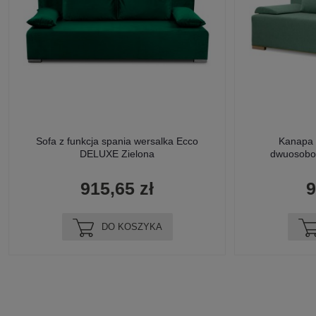
Sofa z funkcja spania wersalka Ecco
Kanapa 
DELUXE Zielona
dwuosobo
915,65 zł
9
DO KOSZYKA