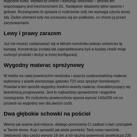
wygodne łóżko. Wystarczy unieść i wysunąć siedzisko – proces ten
wspomagany jest mechanizmem DL. Następnie składamy tylne oparcie i
gotowe. Rozwiązanie to sprawia iż rozłożenie sofy nie wymaga użycia dużej
siły. Żaden element sofy nie przesuwa się po podłodze, co chroni ją przed
zarysowaniami.
Lewy i prawy zarazem
Już nie musisz zastanawiać się w którym narożniku pokoju umieścisz tę
kanapę. Konstrukcja została tak zaprojektowana byś w każdej chwili mógł
rozłożyć produkt i złożyć w innej konfiguracji.
Wygodny materac spreżynowy
W meblu na całej powierzchni siedziska i oparcia zastosowaliśmy materac
wykonany z pianki pierwszego gatunku T25 oraz sprężyn bonelowych.
Powstał w ten sposób wygodny średnio-twardy materac charakteryzujący się
twardością progresywna. Jest to najbardziej sprawdzone i wygodne
rozwiązanie. Po rozłożeniu powierzchnia spania wynosi 140x200 cm co
pozwoli na wygodny sen dla dwóch osób.
Dwa głębokie schowki na pościel
Wiemy jak ważne jest miejsce, dlatego pomożemy Ci zadbać o ład i porządek
w Twoim domu. Kup i sprawdź jak wiele pomieści Twój nowy narożnik.
Głębokość obu części wynosi 16 cm, a ich łączna pojemność przekracza 230