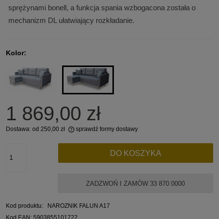
sprężynami bonell, a funkcja spania wzbogacona została o
mechanizm DL ułatwiający rozkładanie.
Kolor:
1 869,00 zł
Dostawa:
od 250,00 zł
sprawdź formy dostawy
Cena nie zawiera ewentualnych kosztów płatności
DO KOSZYKA
ZADZWOŃ I ZAMÓW 33 870 0000
Kod produktu:
NAROZNIK FALUN A17
Kod EAN:
5903855101722