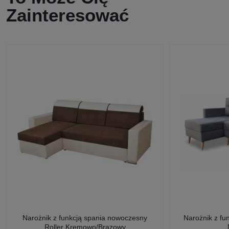
Zainteresować
Narożnik z funkcją spania nowoczesny
Narożnik z fu
Roller Kremowo/Brązowy