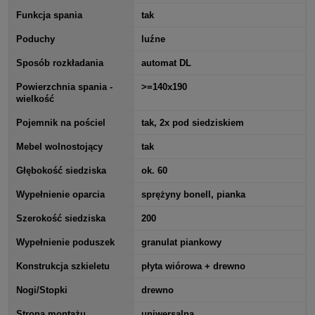
Funkcja spania
tak
Poduchy
luźne
Sposób rozkładania
automat DL
Powierzchnia spania -
>=140x190
wielkość
Pojemnik na pościel
tak, 2x pod siedziskiem
Mebel wolnostojący
tak
Głębokość siedziska
ok. 60
Wypełnienie oparcia
sprężyny bonell, pianka
Szerokość siedziska
200
Wypełnienie poduszek
granulat piankowy
Konstrukcja szkieletu
płyta wiórowa + drewno
Nogi/Stopki
drewno
Strona montażu
uniwersalna