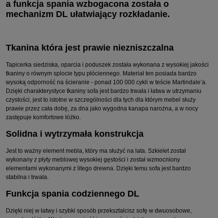
a funkcja spania wzbogacona została o
mechanizm DL ułatwiający rozkładanie.
Tkanina która jest prawie niezniszczalna
Tapicerka siedziska, oparcia i poduszek została wykonana z wysokiej jakości
tkaniny o równym splocie typu płóciennego. Materiał ten posiada bardzo
wysoką odporność na ścieranie - ponad 100 000 cykli w teście Martindale’a.
Dzięki charakterystyce tkaniny sofa jest bardzo trwała i łatwa w utrzymaniu
czystości, jest to istotne w szczególności dla tych dla którym mebel służy
prawie przez cała dobę, za dna jako wygodna kanapa narożna, a w nocy
zastępuje komfortowe łóżko.
Solidna i wytrzymała konstrukcja
Jest to ważny element mebla, który ma służyć na lata. Szkielet został
wykonany z płyty meblowej wysokiej gęstości i został wzmocniony
elementami wykonanymi z litego drewna. Dzięki temu sofa jest bardzo
stabilna i trwała.
Funkcja spania codziennego DL
Dzięki niej w łatwy i szybki sposób przekształcisz sofę w dwuosobowe,