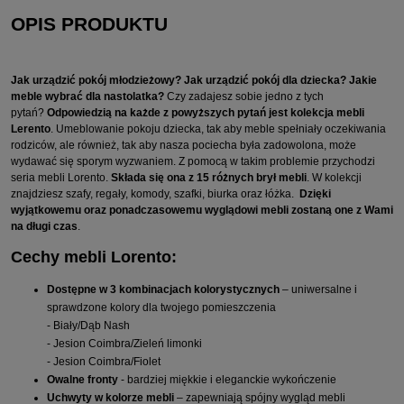
OPIS PRODUKTU
Jak urządzić pokój młodzieżowy? Jak urządzić pokój dla dziecka? Jakie
meble wybrać dla nastolatka?
Czy zadajesz sobie jedno z tych
pytań?
Odpowiedzią na każde z powyższych pytań jest kolekcja mebli
Lerento
. Umeblowanie pokoju dziecka, tak aby meble spełniały oczekiwania
rodziców, ale również, tak aby nasza pociecha była zadowolona, może
wydawać się sporym wyzwaniem. Z pomocą w takim problemie przychodzi
seria mebli Lorento.
Składa się ona z 15 różnych brył mebli
. W kolekcji
znajdziesz szafy, regały, komody, szafki, biurka oraz łóżka.
Dzięki
wyjątkowemu oraz ponadczasowemu wyglądowi mebli zostaną one z Wami
na długi czas
.
Cechy mebli Lorento:
Dostępne w 3 kombinacjach kolorystycznych
– uniwersalne i
sprawdzone kolory dla twojego pomieszczenia
- Biały/Dąb Nash
- Jesion Coimbra/Zieleń limonki
- Jesion Coimbra/Fiolet
Owalne fronty
- bardziej miękkie i eleganckie wykończenie
Uchwyty w kolorze mebli
– zapewniają spójny wygląd mebli