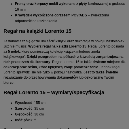
Fronty oraz korpusy mebli wykonane z płyty laminowanej
o grubości
16 mm
Krawędzie wykończone obrzeżem PCV/ABS
– zwiększona
odporność na uszkodzenia
Regał na książki Lorento 15
Zastanawiasz się gdzie umieścić książki oraz dekoracje w pokoju nastolatka?
Już nie musisz!
Wybierz regał na książki Lorento 15
. Regał Lorento posiada
aż
5 półek
, które pomieszczą kolekcję książek młodego „mola
książkowego".
Dzięki przegrodom na półkach z łatwością zorganizujesz na
nich przestrzeń dla literatury
. Regał Lorento 15 to także
świetne miejsce dla
dekoracji oraz roślin, które upiększą Twoje pomieszczenie
. Jednak regał
Lorento sprawdzi się nie tylko w pokoju nastolatka.
Jest to także świetne
rozwiązanie do przechowywania dokumentów lub dekoracji w Twoim
biurze
.
Regał Lorento 15 – wymiary/specyfikacja
Wysokość
: 155 cm
Szerokość
: 35 cm
Głębokość
: 38 cm
Ilość półek
: 5