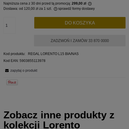
Najniższa cena z 30 dni przed tą promocją:
299,00 zł
Dostawa:
od 120,00 zł
za 1 szt.
sprawdź formy dostawy
Jeżeli produkt jest 
Cena nie zawiera ewentualnych kosztów płatności
30 dni, wyświetlana 
momentu, kiedy produ
DO KOSZYKA
sprzedaży.
ZADZWOŃ I ZAMÓW 33 870 0000
Kod produktu:
REGAL LORENTO L15 BIA/NAS
Kod EAN:
5903855113978
zapytaj o produkt
Zobacz inne produkty z
kolekcji Lorento