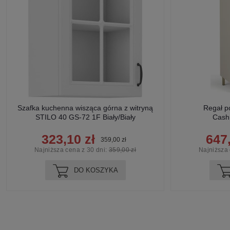
Szafka kuchenna wisząca górna z witryną
Regał 
STILO 40 GS-72 1F Biały/Biały
Cash
323,10 zł
647,
359,00 zł
Najniższa cena z 30 dni:
359,00 zł
Najniższa 
DO KOSZYKA