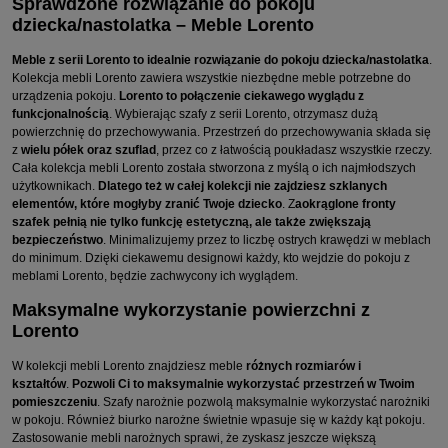
Sprawdzone rozwiązanie do pokoju
dziecka/nastolatka – Meble Lorento
Meble z serii Lorento to idealnie rozwiązanie do pokoju dziecka/nastolatka
.
Kolekcja mebli Lorento zawiera wszystkie niezbędne meble potrzebne do
urządzenia pokoju.
Lorento to połączenie ciekawego wyglądu z
funkcjonalnością
. Wybierając szafy z serii Lorento, otrzymasz dużą
powierzchnię do przechowywania. Przestrzeń do przechowywania składa się
z
wielu półek oraz szuflad
, przez co z łatwością poukładasz wszystkie rzeczy.
Cała kolekcja mebli Lorento została stworzona z myślą o ich najmłodszych
użytkownikach.
Dlatego też w całej kolekcji nie zajdziesz szklanych
elementów, które mogłyby zranić Twoje dziecko
. Z
aokrąglone fronty
szafek pełnią nie tylko funkcję estetyczną, ale także zwiększają
bezpieczeństwo
. Minimalizujemy przez to liczbę ostrych krawędzi w meblach
do minimum. Dzięki ciekawemu designowi każdy, kto wejdzie do pokoju z
meblami Lorento, będzie zachwycony ich wyglądem.
Maksymalne wykorzystanie powierzchni z
Lorento
W kolekcji mebli Lorento znajdziesz meble
różnych rozmiarów i
kształtów
.
Pozwoli Ci to maksymalnie wykorzystać przestrzeń w Twoim
pomieszczeniu
. Szafy narożnie pozwolą maksymalnie wykorzystać narożniki
w pokoju. Również biurko narożne świetnie wpasuje się w każdy kąt pokoju.
Zastosowanie mebli narożnych sprawi, że zyskasz jeszcze większą