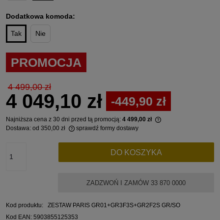
Dodatkowa komoda:
Tak
Nie
PROMOCJA
4 499,00 zł
4 049,10 zł
-449,90 zł
Najniższa cena z 30 dni przed tą promocją:
4 499,00 zł
Dostawa:
od 350,00 zł
sprawdź formy dostawy
Jeżeli produkt jest
Cena nie zawiera ewentualnych kosztów płatności
30 dni, wyświetlana
momentu, kiedy pro
DO KOSZYKA
sprzedaży.
ZADZWOŃ I ZAMÓW 33 870 0000
Kod produktu:
ZESTAW PARIS GR01+GR3F3S+GR2F2S GR/SO
Kod EAN:
5903855125353