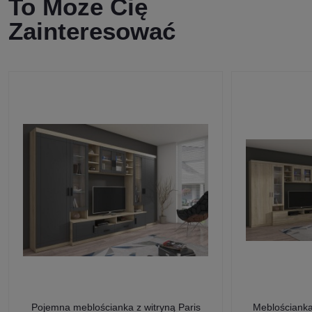
To Może Cię
Zainteresować
Pojemna meblościanka z witryną Paris
Meblościanka