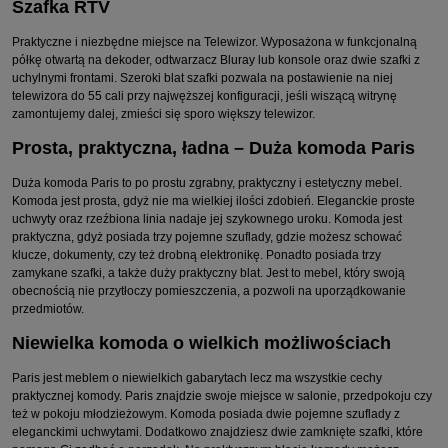
Szafka RTV
Praktyczne i niezbędne miejsce na Telewizor. Wyposażona w funkcjonalną
półkę otwartą na dekoder, odtwarzacz Bluray lub konsole oraz dwie szafki z
uchylnymi frontami. Szeroki blat szafki pozwala na postawienie na niej
telewizora do 55 cali przy najwęższej konfiguracji, jeśli wiszącą witrynę
zamontujemy dalej, zmieści się sporo większy telewizor.
Prosta, praktyczna, ładna – Duża komoda Paris
Duża komoda Paris to po prostu zgrabny, praktyczny i estetyczny mebel.
Komoda jest prosta, gdyż nie ma wielkiej ilości zdobień. Eleganckie proste
uchwyty oraz rzeźbiona linia nadaje jej szykownego uroku. Komoda jest
praktyczna, gdyż posiada trzy pojemne szuflady, gdzie możesz schować
klucze, dokumenty, czy też drobną elektronikę. Ponadto posiada trzy
zamykane szafki, a także duży praktyczny blat. Jest to mebel, który swoją
obecnością nie przytłoczy pomieszczenia, a pozwoli na uporządkowanie
przedmiotów.
Niewielka komoda o wielkich możliwościach
Paris jest meblem o niewielkich gabarytach lecz ma wszystkie cechy
praktycznej komody. Paris znajdzie swoje miejsce w salonie, przedpokoju czy
też w pokoju młodzieżowym. Komoda posiada dwie pojemne szuflady z
eleganckimi uchwytami. Dodatkowo znajdziesz dwie zamknięte szafki, które