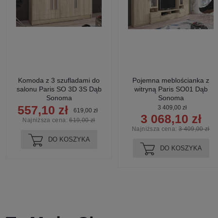
Komoda z 3 szufladami do
Pojemna meblościanka z
salonu Paris SO 3D 3S Dąb
witryną Paris SO01 Dąb
Sonoma
Sonoma
557,10 zł
3 409,00 zł
619,00 zł
3 068,10 zł
Najniższa cena:
619,00 zł
Najniższa cena:
3 409,00 zł
DO KOSZYKA
DO KOSZYKA