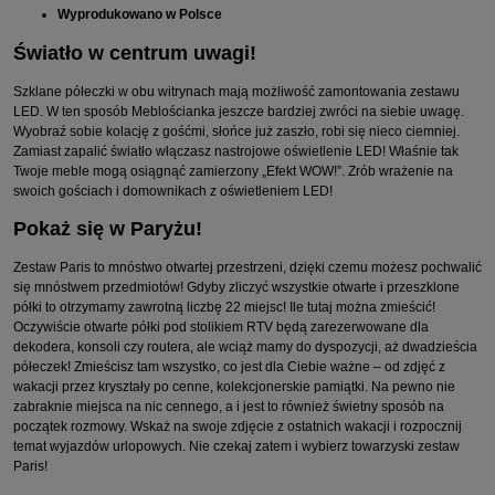
Wyprodukowano w Polsce
Światło w centrum uwagi!
Szklane półeczki w obu witrynach mają możliwość zamontowania zestawu
LED. W ten sposób Meblościanka jeszcze bardziej zwróci na siebie uwagę.
Wyobraź sobie kolację z gośćmi, słońce już zaszło, robi się nieco ciemniej.
Zamiast zapalić światło włączasz nastrojowe oświetlenie LED! Właśnie tak
Twoje meble mogą osiągnąć zamierzony „Efekt WOW!”. Zrób wrażenie na
swoich gościach i domownikach z oświetleniem LED!
Pokaż się w Paryżu!
Zestaw Paris to mnóstwo otwartej przestrzeni, dzięki czemu możesz pochwalić
się mnóstwem przedmiotów! Gdyby zliczyć wszystkie otwarte i przeszklone
półki to otrzymamy zawrotną liczbę 22 miejsc! Ile tutaj można zmieścić!
Oczywiście otwarte półki pod stolikiem RTV będą zarezerwowane dla
dekodera, konsoli czy routera, ale wciąż mamy do dyspozycji, aż dwadzieścia
półeczek! Zmieścisz tam wszystko, co jest dla Ciebie ważne – od zdjęć z
wakacji przez kryształy po cenne, kolekcjonerskie pamiątki. Na pewno nie
zabraknie miejsca na nic cennego, a i jest to również świetny sposób na
początek rozmowy. Wskaż na swoje zdjęcie z ostatnich wakacji i rozpocznij
temat wyjazdów urlopowych. Nie czekaj zatem i wybierz towarzyski zestaw
Paris!