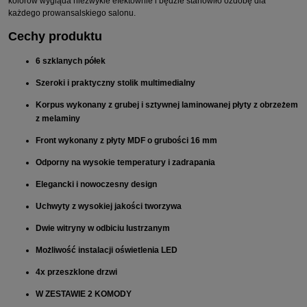
kolorów wygląda niezwykle efektownie i będzie stanowiło ozdobę dla
każdego prowansalskiego salonu.
Cechy produktu
6 szklanych półek
Szeroki i praktyczny stolik multimedialny
Korpus wykonany z grubej i sztywnej laminowanej płyty z obrzeżem
z melaminy
Front wykonany z płyty MDF o grubości 16 mm
Odporny na wysokie temperatury i zadrapania
Elegancki i nowoczesny design
Uchwyty z wysokiej jakości tworzywa
Dwie witryny w odbiciu lustrzanym
Możliwość instalacji oświetlenia LED
4x przeszklone drzwi
W ZESTAWIE 2 KOMODY