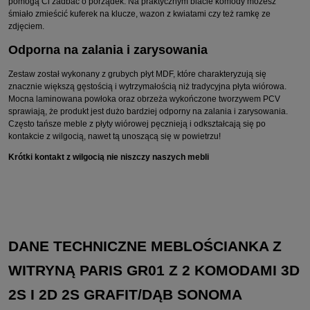
pomogą Ci zadbać o porządek. Na praktycznym blacie komody możesz
śmiało zmieścić kuferek na klucze, wazon z kwiatami czy też ramkę ze
zdjęciem.
Odporna na zalania i zarysowania
Zestaw został wykonany z grubych płyt MDF, które charakteryzują się
znacznie większą gęstością i wytrzymałością niż tradycyjna płyta wiórowa.
Mocna laminowana powłoka oraz obrzeża wykończone tworzywem PCV
sprawiają, że produkt jest dużo bardziej odporny na zalania i zarysowania.
Często tańsze meble z płyty wiórowej pęcznieją i odkształcają się po
kontakcie z wilgocią, nawet tą unoszącą się w powietrzu!
Krótki kontakt z wilgocią nie niszczy naszych mebli
DANE TECHNICZNE MEBLOŚCIANKA Z
WITRYNĄ PARIS GR01 Z 2 KOMODAMI 3D
2S I 2D 2S GRAFIT/DĄB SONOMA