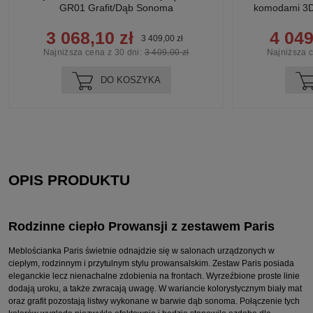
GR01 Grafit/Dąb Sonoma
komodami 3D
3 068,10 zł
4 049
3 409,00 zł
Najniższa cena z 30 dni:
3 409,00 zł
Najniższa c
DO KOSZYKA
OPIS PRODUKTU
Rodzinne ciepło Prowansji z zestawem Paris
Meblościanka Paris świetnie odnajdzie się w salonach urządzonych w
ciepłym, rodzinnym i przytulnym stylu prowansalskim. Zestaw Paris posiada
eleganckie lecz nienachalne zdobienia na frontach. Wyrzeźbione proste linie
dodają uroku, a także zwracają uwagę. W wariancie kolorystycznym biały mat
oraz grafit pozostają listwy wykonane w barwie dąb sonoma. Połączenie tych