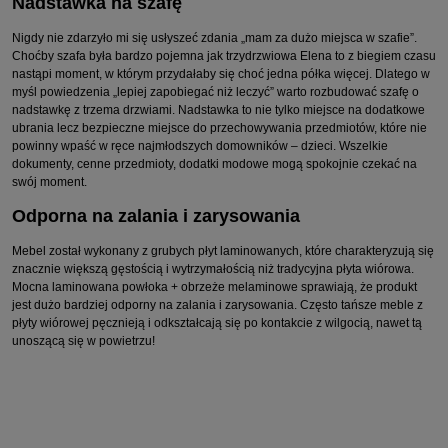
Nadstawka na szafę
Nigdy nie zdarzyło mi się usłyszeć zdania „mam za dużo miejsca w szafie”.
Choćby szafa była bardzo pojemna jak trzydrzwiowa Elena to z biegiem czasu
nastąpi moment, w którym przydałaby się choć jedna półka więcej. Dlatego w
myśl powiedzenia „lepiej zapobiegać niż leczyć” warto rozbudować szafę o
nadstawkę z trzema drzwiami. Nadstawka to nie tylko miejsce na dodatkowe
ubrania lecz bezpieczne miejsce do przechowywania przedmiotów, które nie
powinny wpaść w ręce najmłodszych domowników – dzieci. Wszelkie
dokumenty, cenne przedmioty, dodatki modowe mogą spokojnie czekać na
swój moment.
Odporna na zalania i zarysowania
Mebel został wykonany z grubych płyt laminowanych, które charakteryzują się
znacznie większą gęstością i wytrzymałością niż tradycyjna płyta wiórowa.
Mocna laminowana powłoka + obrzeże melaminowe sprawiają, że produkt
jest dużo bardziej odporny na zalania i zarysowania. Często tańsze meble z
płyty wiórowej pęcznieją i odkształcają się po kontakcie z wilgocią, nawet tą
unoszącą się w powietrzu!