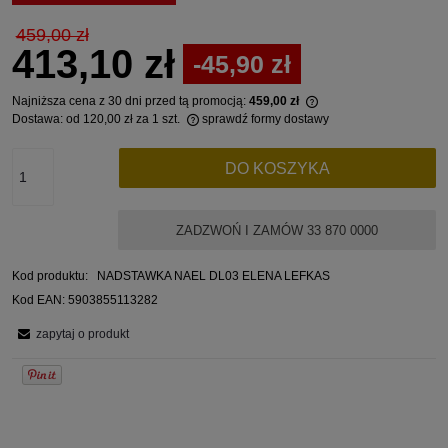
459,00 zł
413,10 zł
-45,90 zł
Najniższa cena z 30 dni przed tą promocją:
459,00 zł
Dostawa:
od 120,00 zł
za 1 szt.
sprawdź formy dostawy
Jeżeli produkt jest 
Cena nie zawiera ewentualnych kosztów płatności
30 dni, wyświetlana 
momentu, kiedy produ
DO KOSZYKA
sprzedaży.
ZADZWOŃ I ZAMÓW 33 870 0000
Kod produktu:
NADSTAWKA NAEL DL03 ELENA LEFKAS
Kod EAN:
5903855113282
zapytaj o produkt