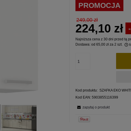
PROMOCJA
249,00 zł
224,10 zł
Najniższa cena z 30 dni przed tą 
Dostawa:
od 65,00 zł
za 2 szt.
s
Jeżeli produkt jest sprzed
Cena nie zawiera ewentualnych kosztów
30 dni, wyświetlana jest n
płatności
momentu, kiedy produkt po
sprzedaży.
Kod produktu:
SZAFKA EKO WHITE
Kod EAN:
5903855116399
zapytaj o produkt