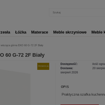
rzesła
Łóżka
Materace
Meble skrzyniowe
Meble 
 wisząca górna EKO 60 G-72 2F Biały
O 60 G-72 2F Biały
Dostępność:
ilość ogr
PROMOCJA
Dostawa:
20 sierpie
sierpień 2026
OPIS
Praktyczna szafka kuchenna