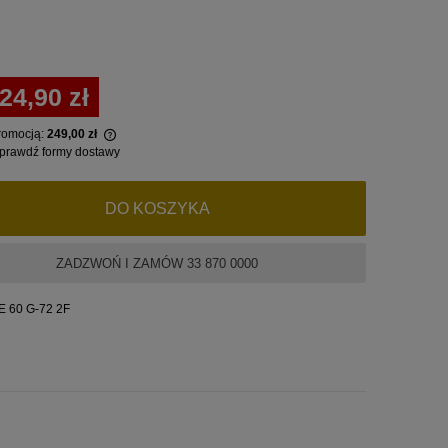
-24,90 zł
promocją:
249,00 zł
prawdź formy dostawy
awany krócej niż
ajniższa cena od
DO KOSZYKA
jawił się w
ZADZWOŃ I ZAMÓW 33 870 0000
 60 G-72 2F