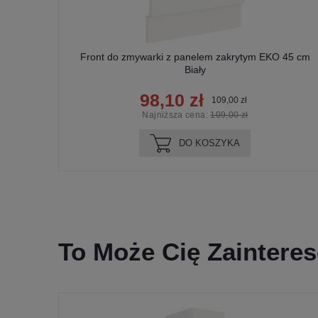
 45 cm
Front do zmywarki z panelem zakrytym EKO 45 cm
Biały
98,10 zł
109,00 zł
Najniższa cena:
109,00 zł
DO KOSZYKA
To Może Cię Zaintere