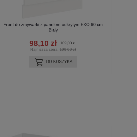
Front do zmywarki z panelem odkrytym EKO 60 cm
Szafka
Biały
98,10 zł
109,00 zł
Najniższa cena:
109,00 zł
DO KOSZYKA