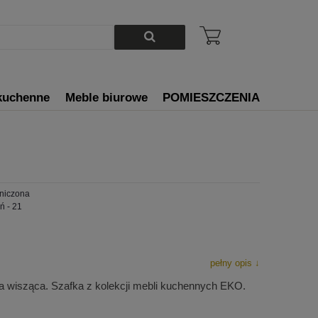
kuchenne
Meble biurowe
POMIESZCZENIA
aniczona
ń - 21
pełny opis ↓
 wisząca. Szafka z kolekcji mebli kuchennych EKO.