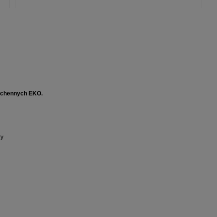
kuchennych EKO.
ry