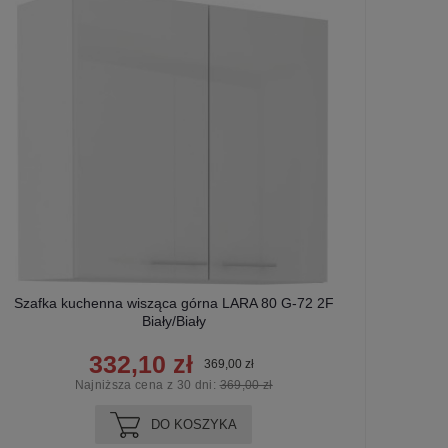
Szafka kuchenna wisząca górna LARA 80 G-72 2F
Sza
Biały/Biały
332,10 zł
369,00 zł
Najniższa cena z 30 dni:
369,00 zł
DO KOSZYKA