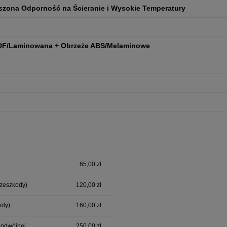
zona Odporność na Ścieranie i Wysokie Temperatury
DF/Laminowana + Obrzeże ABS/Melaminowe
65,00 zł
alnych kosztów
rzeszkody)
120,00 zł
ody)
160,00 zł
podwójnej
250,00 zł