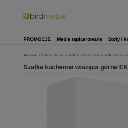
PROMOCJE
Meble tapicerowane
Stoły i k
Jesteś w:
»
Meble kuchenne
»
Szafki kuchenne górne
»
Szafka kuchenna
Szafka kuchenna wisząca górna EK