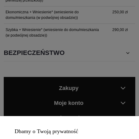
pierwszej przeszkody)
Ekonomiczna + Wniesienie*
(wniesienie do
250,00 zł
domu/mieszkania (w podwójnej obsadzie))
Szybka + Wniesienie*
(wniesienie do domu/mieszkania
290,00 zł
(w podwójnej obsadzie))
BEZPIECZEŃSTWO
Zakupy
Moje konto
Informacje
Dbamy o Twoją prywatność
Pomoc