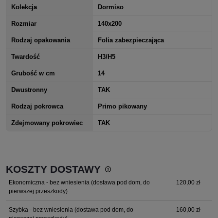
Kolekcja
Dormiso
Rozmiar
140x200
Rodzaj opakowania
Folia zabezpieczająca
Twardość
H3/H5
Grubość w cm
14
Dwustronny
TAK
Rodzaj pokrowca
Primo pikowany
Zdejmowany pokrowiec
TAK
KOSZTY DOSTAWY
Cena nie zawiera ewentualnych kosztów płatności
Ekonomiczna - bez wniesienia
(dostawa pod dom, do
120,00 zł
pierwszej przeszkody)
Szybka - bez wniesienia
(dostawa pod dom, do
160,00 zł