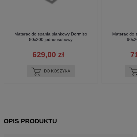
Materac do spania piankowy Dormiso
Materac do 
80x200 jednoosobowy
90x2
629,00 zł
7
DO KOSZYKA
OPIS PRODUKTU