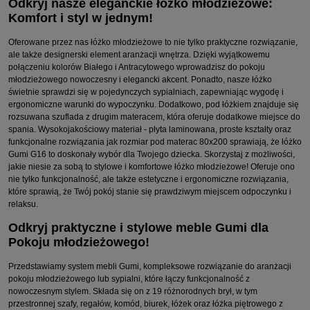
Odkryj nasze eleganckie łóżko młodzieżowe:
Komfort i styl w jednym!
Oferowane przez nas łóżko młodzieżowe to nie tylko praktyczne rozwiązanie,
ale także designerski element aranżacji wnętrza. Dzięki wyjątkowemu
połączeniu kolorów Białego i Antracytowego wprowadzisz do pokoju
młodzieżowego nowoczesny i elegancki akcent. Ponadto, nasze łóżko
świetnie sprawdzi się w pojedynczych sypialniach, zapewniając wygodę i
ergonomiczne warunki do wypoczynku. Dodatkowo, pod łóżkiem znajduje się
rozsuwana szuflada z drugim materacem, która oferuje dodatkowe miejsce do
spania. Wysokojakościowy materiał - płyta laminowana, proste kształty oraz
funkcjonalne rozwiązania jak rozmiar pod materac 80x200 sprawiają, że łóżko
Gumi G16 to doskonały wybór dla Twojego dziecka. Skorzystaj z możliwości,
jakie niesie za sobą to stylowe i komfortowe łóżko młodzieżowe! Oferuje ono
nie tylko funkcjonalność, ale także estetyczne i ergonomiczne rozwiązania,
które sprawią, że Twój pokój stanie się prawdziwym miejscem odpoczynku i
relaksu.
Odkryj praktyczne i stylowe meble Gumi dla
Pokoju młodzieżowego!
Przedstawiamy system mebli Gumi, kompleksowe rozwiązanie do aranżacji
pokoju młodzieżowego lub sypialni, które łączy funkcjonalność z
nowoczesnym stylem. Składa się on z 19 różnorodnych brył, w tym
przestronnej szafy, regałów, komód, biurek, łóżek oraz łóżka piętrowego z