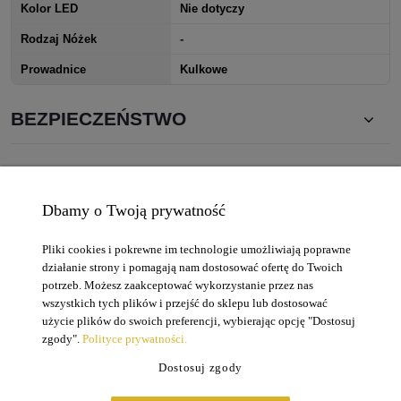
Kolor LED
Nie dotyczy
Rodzaj Nóżek
-
Prowadnice
Kulkowe
BEZPIECZEŃSTWO
Dbamy o Twoją prywatność
Zakupy
Pliki cookies i pokrewne im technologie umożliwiają poprawne
Moje konto
działanie strony i pomagają nam dostosować ofertę do Twoich
potrzeb. Możesz zaakceptować wykorzystanie przez nas
wszystkich tych plików i przejść do sklepu lub dostosować
Informacje
użycie plików do swoich preferencji, wybierając opcję "Dostosuj
zgody".
Polityce prywatności.
Pomoc
Dostosuj zgody