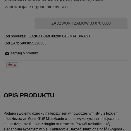
zapewniające ergonomiczny sen.
ZADZWOŃ I ZAMÓW 33 870 0000
Kod produktu:
LOZKO GUMI 80200 G16 MAT BIA ANT
Kod EAN:
5903855128385
zapytaj o produkt
OPIS PRODUKTU
Podaruj swojemu dziecku najlepszy sen w nowoczesnym stylu z łóżkiem
młodzieżowym Gumi G16! Mieszkanie w pełni wykorzystane i miejsce na
relaks dzięki szufladzie z drugim materacem. Pozwól ozdobić pokój
eleganckim akcentem w bieli i antracycie. Jakość, funkcjonalność i wygoda -