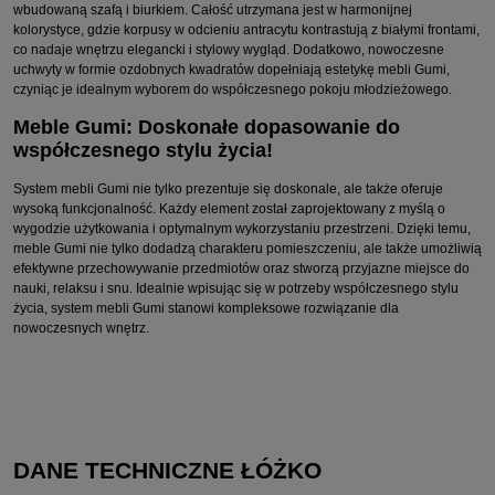
wbudowaną szafą i biurkiem. Całość utrzymana jest w harmonijnej
kolorystyce, gdzie korpusy w odcieniu antracytu kontrastują z białymi frontami,
co nadaje wnętrzu elegancki i stylowy wygląd. Dodatkowo, nowoczesne
uchwyty w formie ozdobnych kwadratów dopełniają estetykę mebli Gumi,
czyniąc je idealnym wyborem do współczesnego pokoju młodzieżowego.
Meble Gumi: Doskonałe dopasowanie do
współczesnego stylu życia!
System mebli Gumi nie tylko prezentuje się doskonale, ale także oferuje
wysoką funkcjonalność. Każdy element został zaprojektowany z myślą o
wygodzie użytkowania i optymalnym wykorzystaniu przestrzeni. Dzięki temu,
meble Gumi nie tylko dodadzą charakteru pomieszczeniu, ale także umożliwią
efektywne przechowywanie przedmiotów oraz stworzą przyjazne miejsce do
nauki, relaksu i snu. Idealnie wpisując się w potrzeby współczesnego stylu
życia, system mebli Gumi stanowi kompleksowe rozwiązanie dla
nowoczesnych wnętrz.
DANE TECHNICZNE ŁÓŻKO