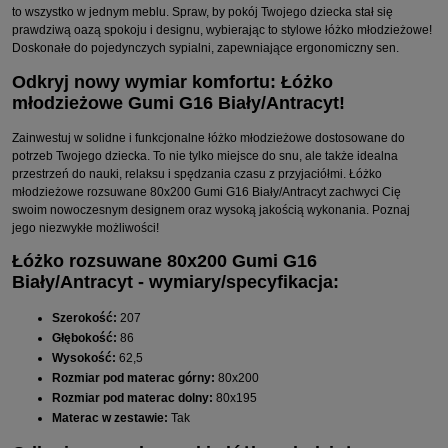
to wszystko w jednym meblu. Spraw, by pokój Twojego dziecka stał się
prawdziwą oazą spokoju i designu, wybierając to stylowe łóżko młodzieżowe!
Doskonałe do pojedynczych sypialni, zapewniające ergonomiczny sen.
Odkryj nowy wymiar komfortu: Łóżko
młodzieżowe Gumi G16 Biały/Antracyt!
Zainwestuj w solidne i funkcjonalne łóżko młodzieżowe dostosowane do
potrzeb Twojego dziecka. To nie tylko miejsce do snu, ale także idealna
przestrzeń do nauki, relaksu i spędzania czasu z przyjaciółmi. Łóżko
młodzieżowe rozsuwane 80x200 Gumi G16 Biały/Antracyt zachwyci Cię
swoim nowoczesnym designem oraz wysoką jakością wykonania. Poznaj
jego niezwykłe możliwości!
Łóżko rozsuwane 80x200 Gumi G16
Biały/Antracyt - wymiary/specyfikacja:
Szerokość:
207
Głębokość:
86
Wysokość:
62,5
Rozmiar pod materac górny:
80x200
Rozmiar pod materac dolny:
80x195
Materac w zestawie:
Tak